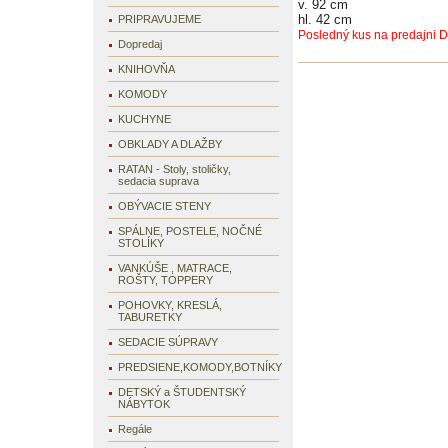
v. 92 cm
hl. 42 cm
PRIPRAVUJEME
Posledný kus na predajni 
Dopredaj
KNIHOVŇA
KOMODY
KUCHYNE
OBKLADY A DLAŽBY
RATAN - Stoly, stoličky,
sedacia suprava
OBÝVACIE STENY
SPÁLNE, POSTELE, NOČNÉ
STOLÍKY
VANKÚŠE , MATRACE,
ROŠTY, TOPPERY
POHOVKY, KRESLÁ,
TABURETKY
SEDACIE SÚPRAVY
PREDSIENE,KOMODY,BOTNÍKY
DETSKÝ a ŠTUDENTSKÝ
NÁBYTOK
Regále