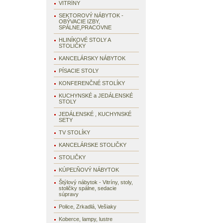
VITRÍNY
SEKTOROVÝ NÁBYTOK -
OBÝVACIE IZBY,
SPÁLNE,PRACOVNE
HLINÍKOVÉ STOLY A
STOLIČKY
KANCELÁRSKY NÁBYTOK
PÍSACIE STOLY
KONFERENČNÉ STOLÍKY
KUCHYNSKÉ a JEDÁLENSKÉ
STOLY
JEDÁLENSKÉ , KUCHYNSKÉ
SETY
TV STOLÍKY
KANCELÁRSKE STOLIČKY
STOLIČKY
KÚPEĽŇOVÝ NÁBYTOK
Štýlový nábytok - Vitríny, stoly,
stoličky spálne, sedacie
súpravy
Police, Zrkadlá, Vešiaky
Koberce, lampy, lustre