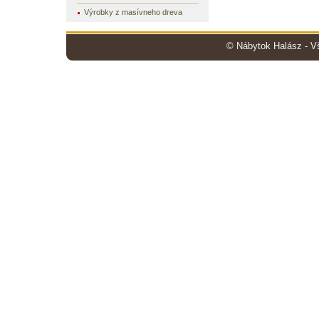
Výrobky z masívneho dreva
© Nábytok Halász - V