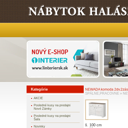
Kategórie
NEWADA komoda 2dv.2zás
SPÁLNE,PRACOVNE
»
NE
AKCIE
Posledné kusy na predajni
Nové Zámky
Posledné kusy na predajni
Šaľa
š. 100 cm
Novinky