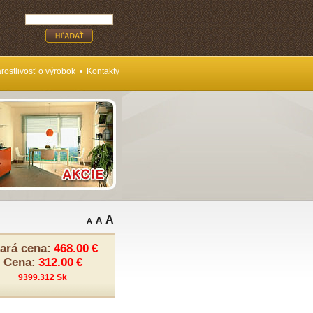
rostlivosť o výrobok
•
Kontakty
A
A
A
ará cena:
468.00
€
Cena:
312.00
€
9399.312 Sk