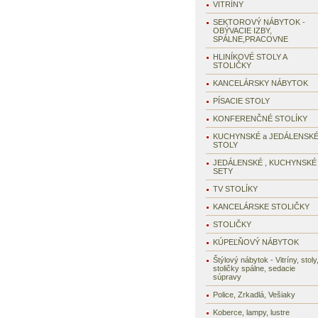
VITRÍNY
SEKTOROVÝ NÁBYTOK -
OBÝVACIE IZBY,
SPÁLNE,PRACOVNE
HLINÍKOVÉ STOLY A
STOLIČKY
KANCELÁRSKY NÁBYTOK
PÍSACIE STOLY
KONFERENČNÉ STOLÍKY
KUCHYNSKÉ a JEDÁLENSK
STOLY
JEDÁLENSKÉ , KUCHYNSKÉ
SETY
TV STOLÍKY
KANCELÁRSKE STOLIČKY
STOLIČKY
KÚPEĽŇOVÝ NÁBYTOK
Štýlový nábytok - Vitríny, stoly
stoličky spálne, sedacie
súpravy
Police, Zrkadlá, Vešiaky
Koberce, lampy, lustre