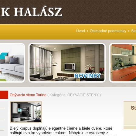
Úvod
•
Obchodné podmienky
•
Sta
Obývacia stena Torino
( Kategória:
OBÝVACIE STENY
)
St
Bielý korpus dopĺňajú elegantné čierne a biele dvere, ktoré
oslňujú svojím vysokým leskom. Nábytok je vyrobený z