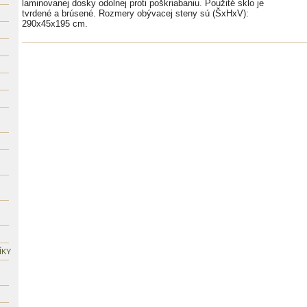
laminovanej dosky odolnej proti poškriabaniu. Použité sklo je
tvrdené a brúsené. Rozmery obývacej steny sú (ŠxHxV):
290x45x195 cm.
ÍKY