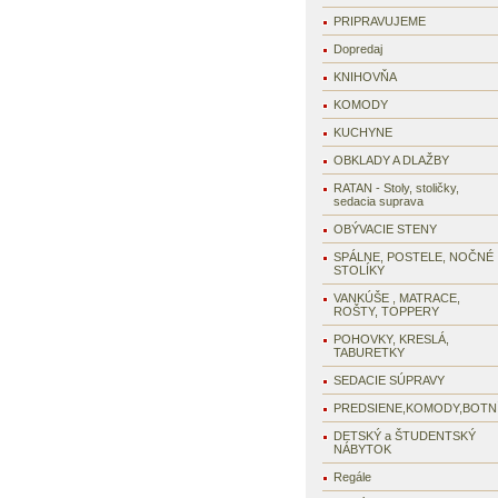
PRIPRAVUJEME
Dopredaj
KNIHOVŇA
KOMODY
KUCHYNE
OBKLADY A DLAŽBY
RATAN - Stoly, stoličky,
sedacia suprava
OBÝVACIE STENY
SPÁLNE, POSTELE, NOČNÉ
STOLÍKY
VANKÚŠE , MATRACE,
ROŠTY, TOPPERY
POHOVKY, KRESLÁ,
TABURETKY
SEDACIE SÚPRAVY
PREDSIENE,KOMODY,BOTN
DETSKÝ a ŠTUDENTSKÝ
NÁBYTOK
Regále