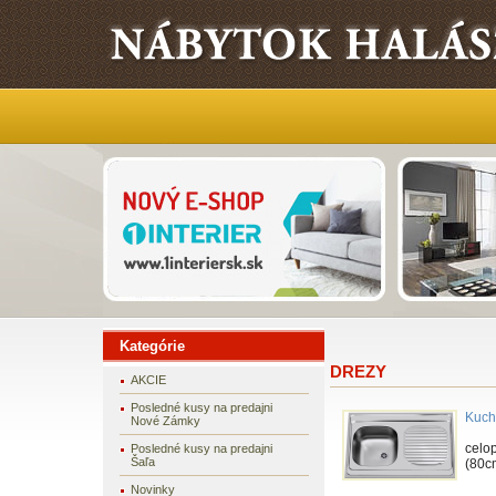
Kategórie
DREZY
AKCIE
Posledné kusy na predajni
Kuch
Nové Zámky
celo
Posledné kusy na predajni
Šaľa
(80c
Novinky