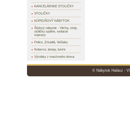
KANCELÁRSKE STOLIČKY
STOLIČKY
KÚPEĽŇOVÝ NÁBYTOK
Štýlový nábytok - Vitríny, stoly,
stoličky spálne, sedacie
súpravy
Police, Zrkadlá, Vešiaky
Koberce, lampy, lustre
Výrobky z masívneho dreva
© Nábytok Halász - V