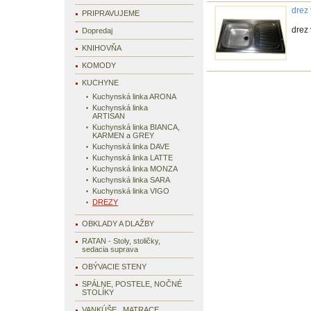
drez
PRIPRAVUJEME
drez
Dopredaj
KNIHOVŇA
KOMODY
KUCHYNE
Kuchynská linka ARONA
Kuchynská linka
ARTISAN
Kuchynská linka BIANCA,
KARMEN a GREY
Kuchynská linka DAVE
Kuchynská linka LATTE
Kuchynská linka MONZA
Kuchynská linka SARA
Kuchynská linka VIGO
DREZY
OBKLADY A DLAŽBY
RATAN - Stoly, stoličky,
sedacia suprava
OBÝVACIE STENY
SPÁLNE, POSTELE, NOČNÉ
STOLÍKY
VANKÚŠE , MATRACE,