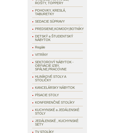
ROŠTY, TOPPERY
POHOVKY, KRESLÁ,
TABURETKY
SEDACIE SÚPRAVY
PREDSIENE,KOMODY,BOTNÍKY
DETSKÝ a ŠTUDENTSKÝ
NÁBYTOK
Regále
VITRÍNY
SEKTOROVÝ NÁBYTOK -
OBÝVACIE IZBY,
SPÁLNE,PRACOVNE
HLINÍKOVÉ STOLY A
STOLIČKY
KANCELÁRSKY NÁBYTOK
PÍSACIE STOLY
KONFERENČNÉ STOLÍKY
KUCHYNSKÉ a JEDÁLENSKÉ
STOLY
JEDÁLENSKÉ , KUCHYNSKÉ
SETY
TV STOLÍKY