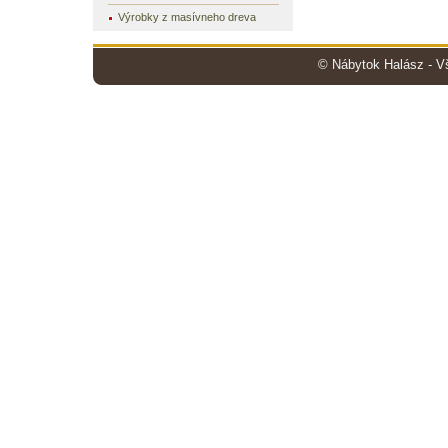
Výrobky z masívneho dreva
© Nábytok Halász - V