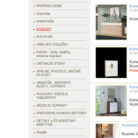
PRIPRAVUJEME
Komo
KOM
Dopredaj
Rozme
KNIHOVŇA
KOMODY
KUCHYNE
OBKLADY A DLAŽBY
Komo
RATAN - Stoly, stoličky,
KOM
sedacia suprava
Kom
OBÝVACIE STENY
Rozme
Posl
SPÁLNE, POSTELE, NOČNÉ
STOLÍKY
VANKÚŠE , MATRACE,
ROŠTY, TOPPERY
Kom
KOM
POHOVKY, KRESLÁ,
TABURETKY
Kom
Rozme
SEDACIE SÚPRAVY
PREDSIENE,KOMODY,BOTNÍKY
DETSKÝ a ŠTUDENTSKÝ
NÁBYTOK
Komoda 
Regále
Rozmer š.