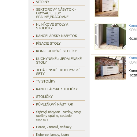
VITRÍNY
SEKTOROVÝ NÁBYTOK -
OBÝVACIE IZBY,
SPÁLNE,PRACOVNE
HLINÍKOVÉ STOLY A
Kom
STOLIČKY
KOM
KANCELÁRSKY NÁBYTOK
Rozme
PÍSACIE STOLY
KONFERENČNÉ STOLÍKY
Kom
KUCHYNSKÉ a JEDÁLENSKÉ
KOM
STOLY
JEDÁLENSKÉ , KUCHYNSKÉ
Komo
SETY
Rozme
TV STOLÍKY
KANCELÁRSKE STOLIČKY
STOLIČKY
KÚPEĽŇOVÝ NÁBYTOK
Štýlový nábytok - Vitríny, stoly,
stoličky spálne, sedacie
súpravy
Police, Zrkadlá, Vešiaky
Koberce, lampy, lustre