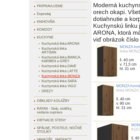
Moderná kuchynsk
PRIPRAVUJEME
orech okapi. Všet
Dopredaj
dotiahnutie a ko
KNIHOVŇA
Kuchynskú linku 
KOMODY
ARONA, ktorá má k
KUCHYNE
viď obrázok číslo 
Kuchynská linka ARONA
MONZA horn
Kuchynská linka
linka MONZ
ARTISAN
Kuchynská linka BIANCA,
š. 40 cm
KARMEN a GREY
v. 71,5 cm
Kuchynská linka DAVE
hl. 31 cm
Kuchynská linka LATTE
Kuchynská linka MONZA
Kuchynská linka SARA
MONZA horná 
Kuchynská linka VIGO
linka MONZA
DREZY
š. 40 cm
OBKLADY A DLAŽBY
v. 90 cm
hl. 31 cm
RATAN - Stoly, stoličky,
sedacia suprava
OBÝVACIE STENY
MONZ
SPÁLNE, POSTELE, NOČNÉ
KUC
STOLÍKY
š. 4
VANKÚŠE , MATRACE,