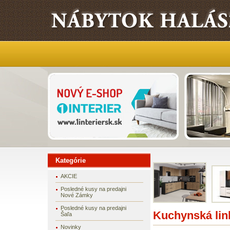
Kategórie
AKCIE
Posledné kusy na predajni
Nové Zámky
Posledné kusy na predajni
Kuchynská li
Šaľa
Novinky