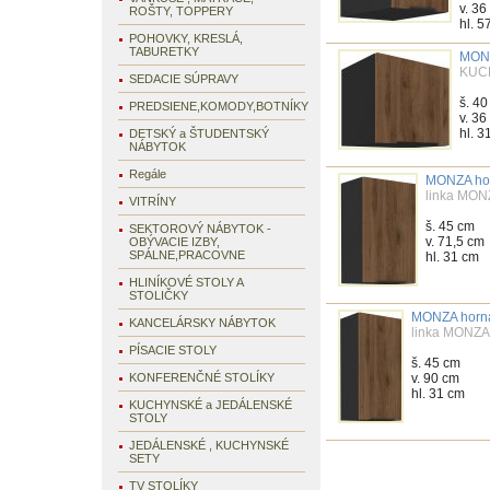
v. 36
ROŠTY, TOPPERY
hl. 5
POHOVKY, KRESLÁ,
TABURETKY
MONZ
KUC
SEDACIE SÚPRAVY
š. 4
PREDSIENE,KOMODY,BOTNÍKY
v. 36
hl. 3
DETSKÝ a ŠTUDENTSKÝ
NÁBYTOK
Regále
MONZA hor
linka MON
VITRÍNY
š. 45 cm
SEKTOROVÝ NÁBYTOK -
v. 71,5 cm
OBÝVACIE IZBY,
SPÁLNE,PRACOVNE
hl. 31 cm
HLINÍKOVÉ STOLY A
STOLIČKY
MONZA horná
KANCELÁRSKY NÁBYTOK
linka MONZA
PÍSACIE STOLY
š. 45 cm
KONFERENČNÉ STOLÍKY
v. 90 cm
hl. 31 cm
KUCHYNSKÉ a JEDÁLENSKÉ
STOLY
JEDÁLENSKÉ , KUCHYNSKÉ
SETY
TV STOLÍKY