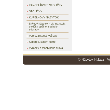
KANCELÁRSKE STOLIČKY
STOLIČKY
KÚPEĽŇOVÝ NÁBYTOK
Štýlový nábytok - Vitríny, stoly,
stoličky spálne, sedacie
súpravy
Police, Zrkadlá, Vešiaky
Koberce, lampy, lustre
Výrobky z masívneho dreva
© Nábytok Halász - V