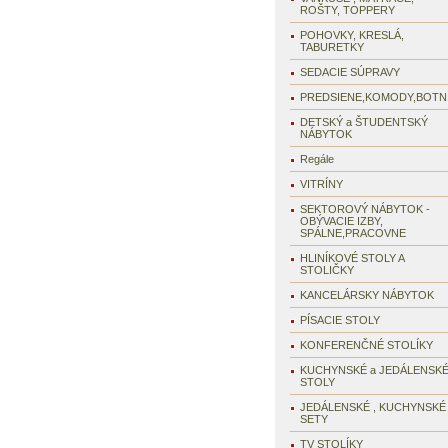
ROŠTY, TOPPERY
POHOVKY, KRESLÁ,
TABURETKY
SEDACIE SÚPRAVY
PREDSIENE,KOMODY,BOTN
DETSKÝ a ŠTUDENTSKÝ
NÁBYTOK
Regále
VITRÍNY
SEKTOROVÝ NÁBYTOK -
OBÝVACIE IZBY,
SPÁLNE,PRACOVNE
HLINÍKOVÉ STOLY A
STOLIČKY
KANCELÁRSKY NÁBYTOK
PÍSACIE STOLY
KONFERENČNÉ STOLÍKY
KUCHYNSKÉ a JEDÁLENSK
STOLY
JEDÁLENSKÉ , KUCHYNSKÉ
SETY
TV STOLÍKY