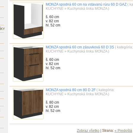
MONZA spodná 60 cm na vstavanú rúru 60 D GAZ
( k
KUCHYNE
»
Kuchynská linka MONZA
)
š. 60 cm
v. 82 cm
hl. 52 cm
ÍKY
MONZA spodná 60 cm zásuvková 60 D 3S
( kategória
KUCHYNE
»
Kuchynská linka MONZA
)
š. 60 cm
v. 82 cm
hl. 52 cm
MONZA spodná 80 cm 80 D 2F
( kategória:
KUCHYNE
»
Kuchynská linka MONZA
)
š. 80 cm
v. 82 cm
É
hl. 52 cm
Zobraz všetko
| Strana:
« Predošlá