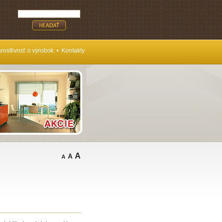
rostlivosť o výrobok
•
Kontakty
A
A
A