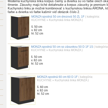
Moderná kuchynská linka korpus čierný a dvierka sú vo farbe orech oka
tlmenie. Zásuvky majú tiché dotiahnutie a korpus zásuvky je premium 
Kuchynskú linku je možné kombinovať s kuchynskou linkou ARONA, kto
farbe a dvierka vo farbe kašmír viď obrázok číslo 2.
MONZA spodná 50 cm drezová 50 ZL 1F
( kategória:
KUCHYNE
»
Kuchynská linka MONZA
)
š. 50 cm
v. 82 cm
hl. 52 cm
MONZA spodná 50 cm so zásuvkou 50 D 1F 1S
( kategória
KUCHYNE
»
Kuchynská linka MONZA
)
š. 50 cm
v. 82 cm
hl. 52 cm
MONZA spodná 60 cm 60 D 1F
( kategória:
KUCHYNE
»
Kuchynská linka MONZA
)
š. 60 cm
v. 82 cm
hl. 52 cm