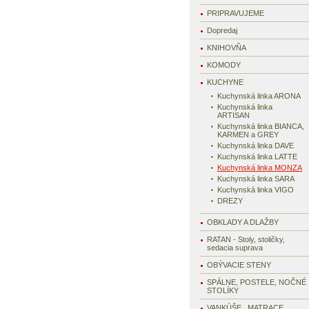
PRIPRAVUJEME
Dopredaj
KNIHOVŇA
KOMODY
KUCHYNE
Kuchynská linka ARONA
Kuchynská linka
ARTISAN
Kuchynská linka BIANCA,
KARMEN a GREY
Kuchynská linka DAVE
Kuchynská linka LATTE
Kuchynská linka MONZA
Kuchynská linka SARA
Kuchynská linka VIGO
DREZY
OBKLADY A DLAŽBY
RATAN - Stoly, stoličky,
sedacia suprava
OBÝVACIE STENY
SPÁLNE, POSTELE, NOČNÉ
STOLÍKY
VANKÚŠE , MATRACE,