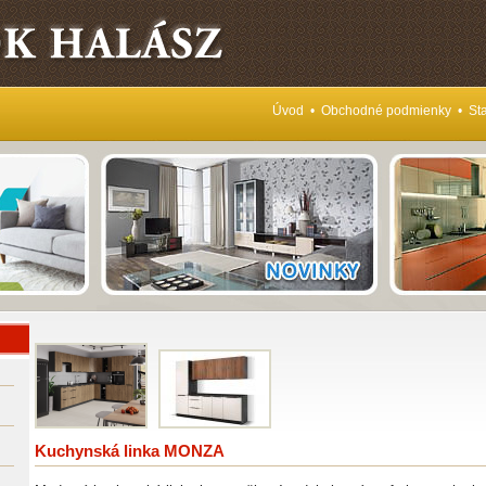
Úvod
•
Obchodné podmienky
•
Sta
Kuchynská linka MONZA