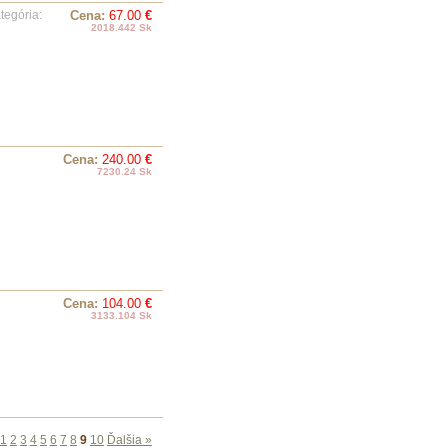
ategória:
Cena:
67.00
€
2018.442 Sk
:
Cena:
240.00
€
7230.24 Sk
Cena:
104.00
€
3133.104 Sk
1
2
3
4
5
6
7
8
9
10
Ďalšia »