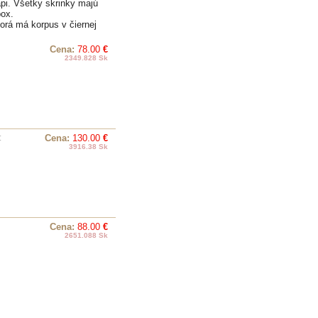
pi. Všetky skrinky majú
box.
rá má korpus v čiernej
Cena:
78.00
€
2349.828 Sk
:
Cena:
130.00
€
3916.38 Sk
Cena:
88.00
€
2651.088 Sk