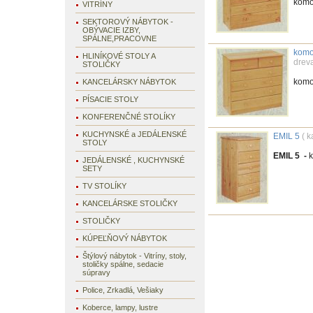
kom
VITRÍNY
SEKTOROVÝ NÁBYTOK -
OBÝVACIE IZBY,
SPÁLNE,PRACOVNE
komo
HLINÍKOVÉ STOLY A
drev
STOLIČKY
kom
KANCELÁRSKY NÁBYTOK
PÍSACIE STOLY
KONFERENČNÉ STOLÍKY
KUCHYNSKÉ a JEDÁLENSKÉ
EMIL 5
( 
STOLY
EMIL 5 -
k
JEDÁLENSKÉ , KUCHYNSKÉ
SETY
TV STOLÍKY
KANCELÁRSKE STOLIČKY
STOLIČKY
KÚPEĽŇOVÝ NÁBYTOK
Štýlový nábytok - Vitríny, stoly,
stoličky spálne, sedacie
súpravy
Police, Zrkadlá, Vešiaky
Koberce, lampy, lustre