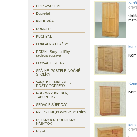
Skri
PRIPRAVUJEME
drev
Dopredaj
skriň
rozm
KNIHOVŇA
KOMODY
KUCHYNE
OBKLADY A DLAŽBY
komo
RATAN - Stoly, stoličky,
Kom
sedacia suprava
OBÝVACIE STENY
SPÁLNE, POSTELE, NOČNÉ
STOLÍKY
VANKÚŠE , MATRACE,
Komo
ROŠTY, TOPPERY
Komó
POHOVKY, KRESLÁ,
TABURETKY
SEDACIE SÚPRAVY
PREDSIENE,KOMODY,BOTNÍKY
DETSKÝ a ŠTUDENTSKÝ
NÁBYTOK
komo
drev
Regále