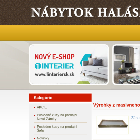
Kategórie
Výrobky z masívneho
AKCIE
Posledné kusy na predajni
Zásu
Nové Zámky
Posledné kusy na predajni
Šaľa
Novinky