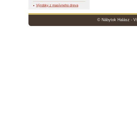
Výrobky z masívneho dreva
© Nábytok Halász - V